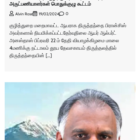
அருட்பணியாளர்கள் பொதுக்குழு கூட்டம்
0
Alvin Rose
19/02/2024
குழித்துறை மறைமாவட்ட ஆயராக திருத்தந்தை பிரான்சிஸ்
அவர்களால் நியமிக்கப்பட்டதேர்வுநிலை ஆயர் ஆல்பர்ட்
அனஸ்தாஸ் பிப்ரவரி 22 ம் தேதி வியாழக்கிழமை மாலை
4மணிக்கு நட்டாலம் தூய தேவசகாயம் திருத்தலத்தில்
திருத்தந்தையின் […]