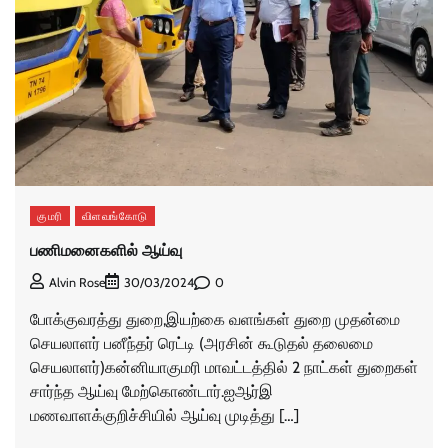
குமரி
விளவங்கோடு
பணிமனைகளில் ஆய்வு
0
Alvin Rose
30/03/2024
போக்குவரத்து துறை,இயற்கை வளங்கள் துறை முதன்மை
செயலாளர் பனீந்தர் ரெட்டி (அரசின் கூடுதல் தலைமை
செயலாளர்)கன்னியாகுமரி மாவட்டத்தில் 2 நாட்கள் துறைகள்
சார்ந்த ஆய்வு மேற்கொண்டார்.ஐஆர்இ
மணவாளக்குறிச்சியில் ஆய்வு முடித்து […]