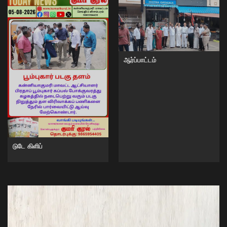
ஆர்ப்பாட்டம்
டுடே கிளிப்