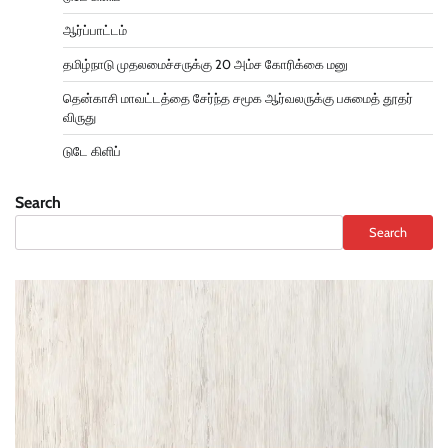
ஆர்ப்பாட்டம்
தமிழ்நாடு முதலமைச்சருக்கு 20 அம்ச கோரிக்கை மனு
தென்காசி மாவட்டத்தை சேர்ந்த சமூக ஆர்வலருக்கு பசுமைத் தூதர்
விருது
டுடே கிளிப்
Search
Search