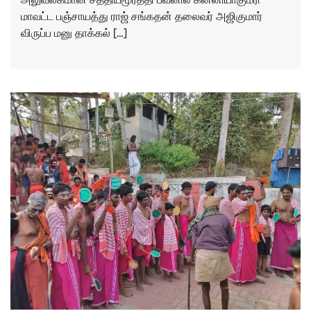
மாவட்ட பஞ்சாயத்து ராஜ் சங்கதன் தலைவர் அஜிகுமார்
விருப்ப மனு தாக்கல் […]