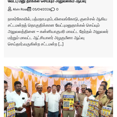
வேட்பு மனு தாக்கல் செய்யும் அலுவலகம் ஆய்வு
0
Alvin Rose
05/04/2026
நாகர்கோவில், பத்மநாபபுரம், விளவங்கோடு, குளச்சல் ஆகிய
சட்டமன்றத் தொகுதிக்கான வேட்புமனுதாக்கல் செய்யும்
அலுவலத்தினை – கன்னியாகுமரி மாவட்ட தேர்தல் அலுவலர்
மற்றும் மாவட்ட ஆட்சியாளர் அழகுமீனா ஆய்வு
செய்தார்.வருகின்ற சட்டமன்ற […]