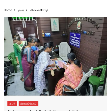
Home
குமரி
விளவங்கோடு
குமரி
விளவங்கோடு