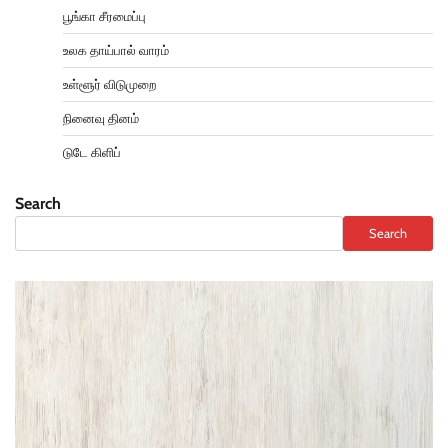
பூங்கா சீரமைப்பு
உலக தாய்பால் வாரம்
உள்ளூர் விடுமுறை
நினைவு தினம்
டுடே கிளிப்
Search
Search