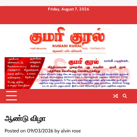
Skip
Friday, August 7, 2026
to
About
Contact
Privacy
Terms
Membership
Membership
Membership
content
us
Us
Policy
and
Checkout
Cancel
Billing
Conditions
ஆண்டு விழா
Posted on
09/03/2026
by
alvin rose