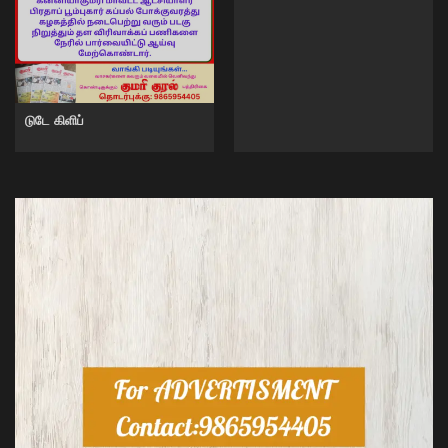
டுடே கிளிப்