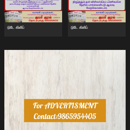
டுடே கிளிப்
டுடே கிளிப்