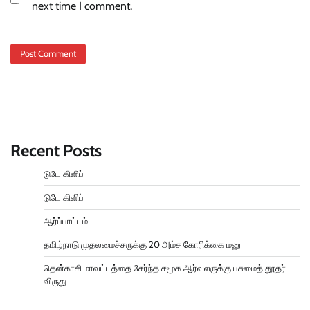
next time I comment.
Recent Posts
டுடே கிளிப்
டுடே கிளிப்
ஆர்ப்பாட்டம்
தமிழ்நாடு முதலமைச்சருக்கு 20 அம்ச கோரிக்கை மனு
தென்காசி மாவட்டத்தை சேர்ந்த சமூக ஆர்வலருக்கு பசுமைத் தூதர்
விருது