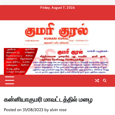
Skip
Friday, August 7, 2026
to
About
Contact
Privacy
Terms
Membership
Membership
Membership
content
us
Us
Policy
and
Checkout
Cancel
Billing
Conditions
கன்னியாகுமரி மாவட்டத்தில் மழை
Posted on
31/08/2023
by
alvin rose