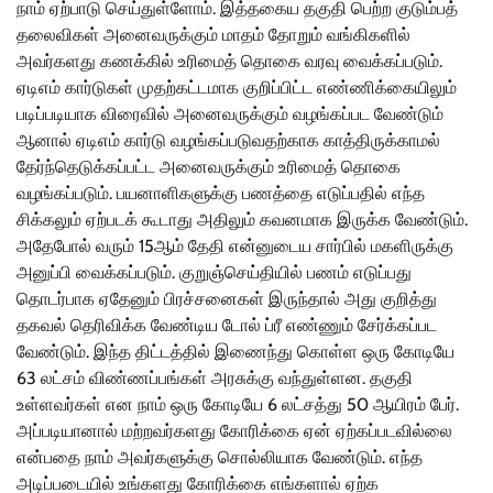
நாம் ஏற்பாடு செய்துள்ளோம். இத்தகைய தகுதி பெற்ற குடும்பத்
தலைவிகள் அனைவருக்கும் மாதம் தோறும் வங்கிகளில்
அவர்களது கணக்கில் உரிமைத் தொகை வரவு வைக்கப்படும்.
ஏடிஎம் கார்டுகள் முதற்கட்டமாக குறிப்பிட்ட எண்ணிக்கையிலும்
படிப்படியாக விரைவில் அனைவருக்கும் வழங்கப்பட வேண்டும்
ஆனால் ஏடிஎம் கார்டு வழங்கப்படுவதற்காக காத்திருக்காமல்
தேர்ந்தெடுக்கப்பட்ட அனைவருக்கும் உரிமைத் தொகை
வழங்கப்படும். பயனாளிகளுக்கு பணத்தை எடுப்பதில் எந்த
சிக்கலும் ஏற்படக் கூடாது அதிலும் கவனமாக இருக்க வேண்டும்.
அதேபோல் வரும் 15ஆம் தேதி என்னுடைய சார்பில் மகளிருக்கு
அனுப்பி வைக்கப்படும். குறுஞ்செய்தியில் பணம் எடுப்பது
தொடர்பாக ஏதேனும் பிரச்சனைகள் இருந்தால் அது குறித்து
தகவல் தெரிவிக்க வேண்டிய டோல் ப்ரீ எண்ணும் சேர்க்கப்பட
வேண்டும். இந்த திட்டத்தில் இணைந்து கொள்ள ஒரு கோடியே
63 லட்சம் விண்ணப்பங்கள் அரசுக்கு வந்துள்ளன. தகுதி
உள்ளவர்கள் என நாம் ஒரு கோடியே 6 லட்சத்து 50 ஆயிரம் பேர்.
அப்படியானால் மற்றவர்களது கோரிக்கை ஏன் ஏற்கப்படவில்லை
என்பதை நாம் அவர்களுக்கு சொல்லியாக வேண்டும். எந்த
அடிப்படையில் உங்களது கோரிக்கை எங்களால் ஏற்க