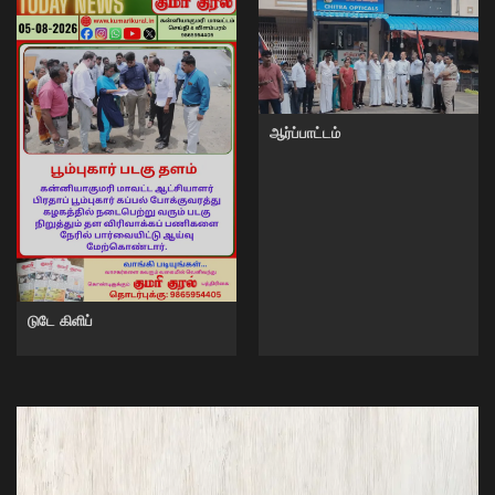
ஆர்ப்பாட்டம்
டுடே கிளிப்