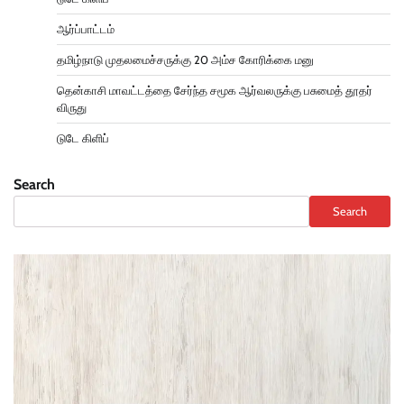
ஆர்ப்பாட்டம்
தமிழ்நாடு முதலமைச்சருக்கு 20 அம்ச கோரிக்கை மனு
தென்காசி மாவட்டத்தை சேர்ந்த சமூக ஆர்வலருக்கு பசுமைத் தூதர்
விருது
டுடே கிளிப்
Search
Search