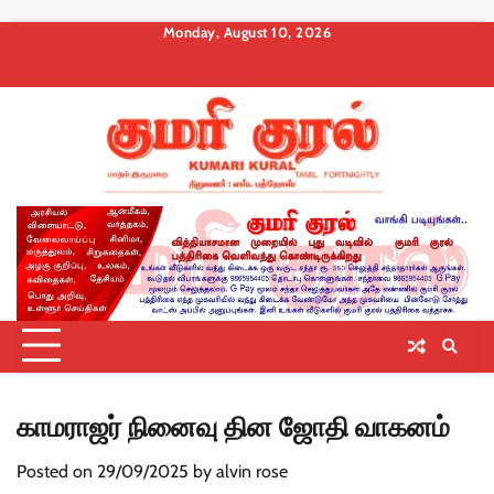
Skip
Monday, August 10, 2026
to
About
Contact
Privacy
Terms
Membership
Membership
Membership
content
us
Us
Policy
and
Checkout
Cancel
Billing
Conditions
காமராஜர் நினைவு தின ஜோதி வாகனம்
Posted on
29/09/2025
by
alvin rose