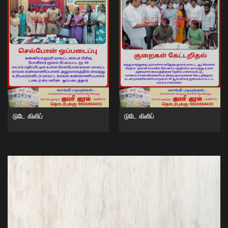
டுடே கிளிப்
டுடே கிளிப்