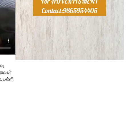
வு
காவலர்
, பள்ளி