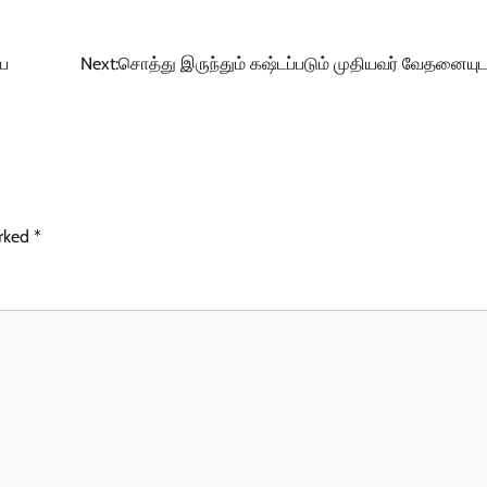
ய
Next:
சொத்து இருந்தும் கஷ்டப்படும் முதியவர் வேதனையு
arked
*