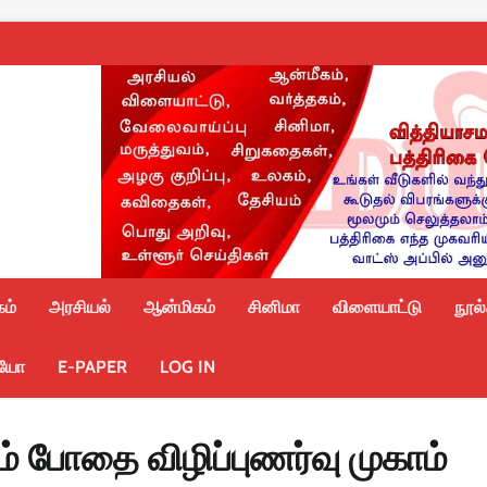
ம்
அரசியல்
ஆன்மிகம்
சினிமா
விளையாட்டு
நூல
ியோ
E-PAPER
LOG IN
ும் போதை விழிப்புணர்வு முகாம்