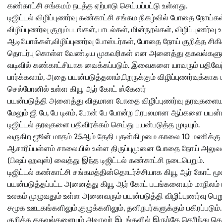
கண்காட்சி சங்கமம் நடத்த ஏற்பாடு செய்யப்பட்டு உள்ளது.
டிஜிட்டல் விழிப்புணர்வு கண்காட்சி சங்கம நிகழ்வில் போதை நோய்கள
விழிப்புணர்வு குறும்படங்கள், பாடல்கள், மின்நூல்கள், விழிப்புணர்வு
ஆடியோக்கள்,விழிப்புணர்வு போஸ்டர்கள், போதை நோய் குறித்த சிகி
தொடர்பு கொள்ள வேண்டிய முகவரிகள் என அனைத்து தகவல்களும் 
வடிவில் கண்காட்சியாக வைக்கப்படும். இவைகளை யாவரும் பதிவேற
பார்க்கலாம், அதை பயன்படுத்தலாம்,பிறருக்கும் விழிப்புணர்வுக்காக 
செல்போனில் உள்ள கியூ ஆர் கோட் ஸ்கேனர்
பயன்படுத்தி அனைத்து விதமான போதை விழிப்புணர்வு தரவுகளையும
மேலும் ஜி பே, பே டிஎம், போன் பே போன்ற பிரபலமான ஆப்களை பயன்பட
டிஜிட்டல் தரவுகளை பதிவிரக்கம் செய்து பயன்படுத்த முடியும்.
வருகிற ஜூன் மாதம் 25ஆம் தேதி புதன்கிழமை காலை 10 மணிக்கு
ஆசாரிப்பள்ளம் சாலையில் உள்ள திருப்புமுனை போதை நோய் அலு
(பிஷப் ஹவுஸ்) வைத்து இந்த டிஜிட்டல் கண்காட்சி நடைபெறும்.
டிஜிட்டல் கண்காட்சி சங்கமத்தின்தொடர்ச்சியாக கியூ ஆர் கோட் மூ
பயன்படுத்தப்பட்ட அனைத்து கியூ ஆர் கோட் படங்களையும் மாநிலம் ம
உலகம் முழுவதும் உள்ள அனைவரும் பயன்படுத்தி விழிப்புணர்வு பெ
சமூக ஊடகங்களிலும்,குழுக்களிலும், தனிநபர்களுக்கும் பகிரப்ப
குறித்த தகவல்களையும் அவரவர் இடங்களில் இருந்தே தெரிந்து