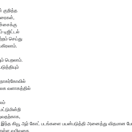
் குறித்த
 உரைகள்,
ச்சைக்கு
டிஜிட்டல்
்றம் செய்து
பகிரலாம்.
் பெறலாம்.
ுத்தியும்
 நாகர்கோவில்
வலக வளாகத்தில்
லம்
ட்டுமின்றி
றுவதற்காக,
டும். இந்த கியூ ஆர் கோட் படங்களை பயன்படுத்தி அனைத்து விதமான 
 கொள்ள வழிவகை