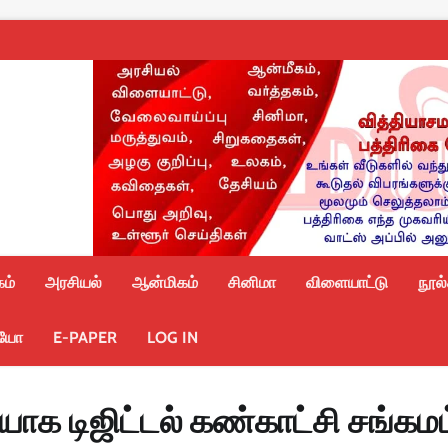
ம்
அரசியல்
ஆன்மிகம்
சினிமா
விளையாட்டு
நூல
ியோ
E-PAPER
LOG IN
யாக டிஜிட்டல் கண்காட்சி சங்கமம