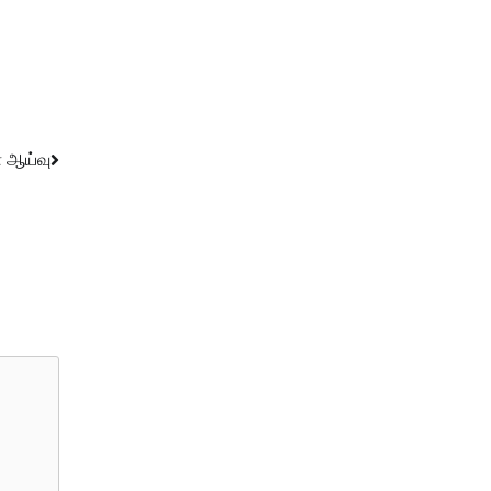
 ஆய்வு