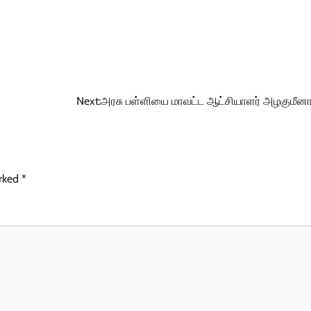
Next:
அரசு பள்ளியை மாவட்ட ஆட்சியாளர் அழகுமீனா
arked
*