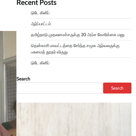
Recent Posts
டுடே கிளிப்
ஆர்ப்பாட்டம்
தமிழ்நாடு முதலமைச்சருக்கு 20 அம்ச கோரிக்கை மனு
தென்காசி மாவட்டத்தை சேர்ந்த சமூக ஆர்வலருக்கு
பசுமைத் தூதர் விருது
டுடே கிளிப்
Search
Search