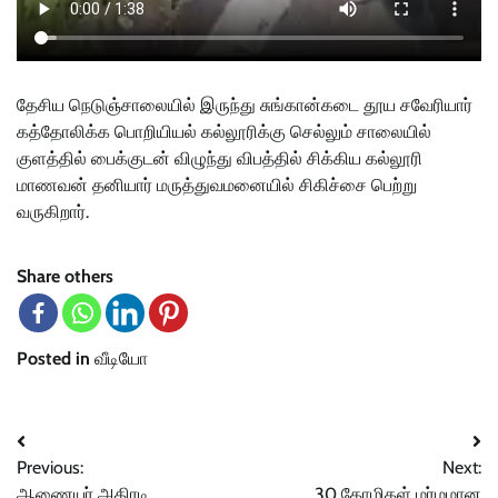
தேசிய நெடுஞ்சாலையில் இருந்து சுங்கான்கடை தூய சவேரியார்
கத்தோலிக்க பொறியியல் கல்லூரிக்கு செல்லும் சாலையில்
குளத்தில் பைக்குடன் விழுந்து விபத்தில் சிக்கிய கல்லூரி
மாணவன் தனியார் மருத்துவமனையில் சிகிச்சை பெற்று
வருகிறார்.
Share others
Posted in
வீடியோ
Post
Previous:
Next:
navigation
ஆணையர் அதிரடி
30 கோழிகள் மர்மமான