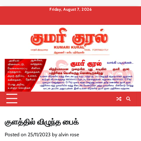
Skip
Friday, August 7, 2026
to
About
Contact
Privacy
Terms
Membership
Membership
Membership
content
us
Us
Policy
and
Checkout
Cancel
Billing
Conditions
குளத்தில் விழுந்த பைக்
Posted on
25/11/2023
by
alvin rose