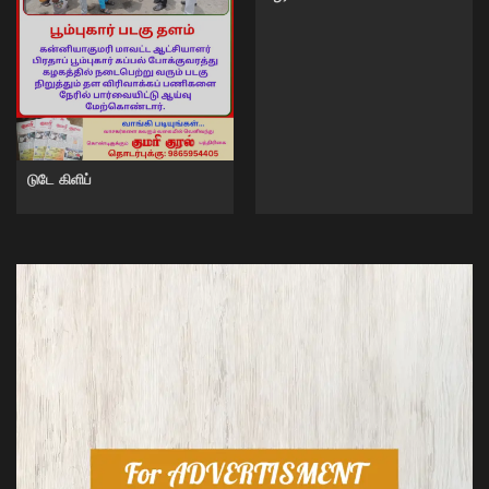
டுடே கிளிப்