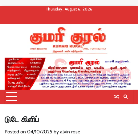
Skip
Thursday, August 6, 2026
to
About
Contact
Privacy
Terms
Membership
Membership
Membership
content
us
Us
Policy
and
Checkout
Cancel
Billing
Conditions
டுடே கிளிப்
Posted on
04/10/2025
by
alvin rose