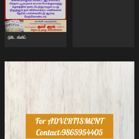
டுடே கிளிப்