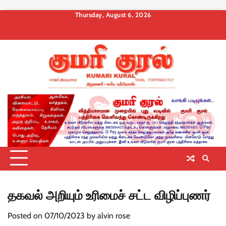
Skip
Thursday, August 6, 2026
to
About
Contact
Privacy
Terms
Membership
Membership
Membership
content
us
Us
Policy
and
Checkout
Cancel
Billing
Conditions
தகவல் அறியும் உரிமைச் சட்ட விழிப்புணர்
Posted on
07/10/2023
by
alvin rose