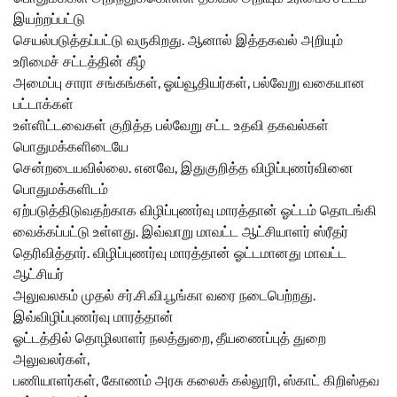
இயற்றப்பட்டு
செயல்படுத்தப்பட்டு வருகிறது. ஆனால் இத்தகவல் அறியும்
உரிமைச் சட்டத்தின் கீழ்
அமைப்பு சாரா சங்கங்கள், ஓய்வூதியர்கள், பல்வேறு வகையான
பட்டாக்கள்
உள்ளிட்டவைகள் குறித்த பல்வேறு சட்ட உதவி தகவல்கள்
பொதுமக்களிடையே
சென்றடையவில்லை. எனவே, இதுகுறித்த விழிப்புணர்வினை
பொதுமக்களிடம்
ஏற்படுத்திடுவதற்காக விழிப்புணர்வு மாரத்தான் ஓட்டம் தொடங்கி
வைக்கப்பட்டு உள்ளது. இவ்வாறு மாவட்ட ஆட்சியாளர் ஸ்ரீதர்
தெரிவித்தார். விழிப்புணர்வு மாரத்தான் ஓட்டமானது மாவட்ட
ஆட்சியர்
அலுவலகம் முதல் சர்.சி.வி.பூங்கா வரை நடைபெற்றது.
இவ்விழிப்புணர்வு மாரத்தான்
ஓட்டத்தில் தொழிலாளர் நலத்துறை, தீயணைப்புத் துறை
அலுவலர்கள்,
பணியாளர்கள், கோணம் அரசு கலைக் கல்லூரி, ஸ்காட் கிறிஸ்தவ