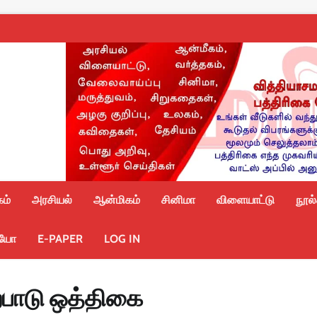
ம்
அரசியல்
ஆன்மிகம்
சினிமா
விளையாட்டு
நூல
ியோ
E-PAPER
LOG IN
்பாடு ஒத்திகை