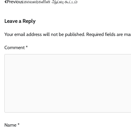
Post
Previous:
காவலர்களின் ஆய்வு கூட்டம்
navigation
Leave a Reply
Your email address will not be published.
Required fields are m
Comment
*
Name
*