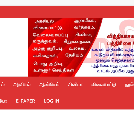
ம்
அரசியல்
ஆன்மிகம்
சினிமா
விளையாட்டு
நூல
ியோ
E-PAPER
LOG IN