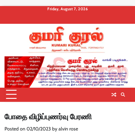
Skip
Friday, August 7, 2026
to
About
Contact
Privacy
Terms
Membership
Membership
Membership
content
us
Us
Policy
and
Checkout
Cancel
Billing
Conditions
போதை விழிப்புணர்வு பேரணி
Posted on
02/10/2023
by
alvin rose