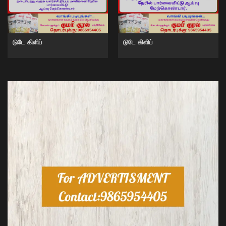
டுடே கிளிப்
டுடே கிளிப்