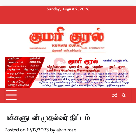
Skip
Sunday, August 9, 2026
to
About
Contact
Privacy
Terms
Membership
Membership
Membership
content
us
Us
Policy
and
Checkout
Cancel
Billing
Conditions
மக்களுடன் முதல்வர் திட்டம்
Posted on
19/12/2023
by
alvin rose