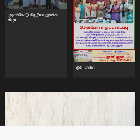
முரசங்கோடு கியூரியா துவக்க
விழா
டுடே கிளிப்