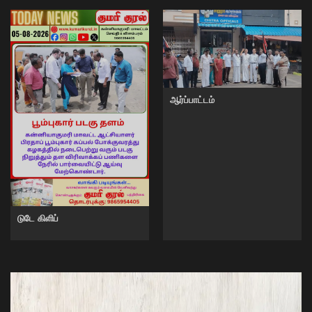
ஆர்ப்பாட்டம்
டுடே கிளிப்