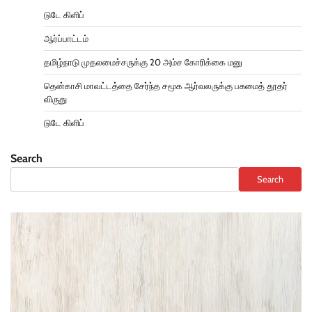
டுடே கிளிப்
ஆர்ப்பாட்டம்
தமிழ்நாடு முதலமைச்சருக்கு 20 அம்ச கோரிக்கை மனு
தென்காசி மாவட்டத்தை சேர்ந்த சமூக ஆர்வலருக்கு பசுமைத் தூதர்
விருது
டுடே கிளிப்
Search
Search