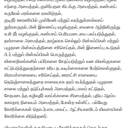
சந்தை அமைத்தல், குளிர்பதன கிடங்கு அமைத்தல், கண்மாய்
கருவேல் மரங்களை ஏலமிடுதல்,
குடிநீர் ஊரணியில் முள்வேலி மற்றும் வரத்துக்கால்வாய்
தூர்வாருதல், மின் இணைப்பு வழங்குதல், வைகை ஆற்றிலிருந்து
உபரி நீர் வழங்குதல், கண்மாய் பெரியமடையை பலப்படுத்துதல்,
தார்சாலை அமைத்தல், தாழ்வாக செல்லும் மின்கம்பிகள் மற்றும்
பழுதான மின்கம்பத்தினை சரிசெய்தல், மின் இணைப்பு கூடுதல்
பீடர் மற்றும் மின்கம்பிகள் பொருத்துதல்,
விளைநிலங்களில் பயிர்களை சேதப்படுத்தும் வன விலங்குகளை
கட்டுபடுத்துவதற்கான உரிய நடவடிக்கைகளை மேற்கொள்ளுதல்,
கிராமச்சாலையை சரிசெய்தல், ஊராட்சி சாலையை
நெடுஞ்சாலைத்துறை சாலையாக தரம் உயர்த்துதல் பழுதான
சாலை மற்றும் தடுப்புச்சுவர் அமைத்தல், பாலம் கட்டுதல்,
சேதமடைந்த கழிவுநீர் வாய்க்காலை சீரமைத்தல், புதிய ஆரம்ப
சுகாதார நிலையம் அமைத்தல், போன்ற உள்ளிட்ட பல்வேறு
கோரிக்கைகள் தொடர்பாக, மாவட்ட ஆட்சியாளரிடம் விவசாயிகள்
கோரிக்கை விடுத்தனர்.
விவசாயிகளின் தகுதியுடைய கோரிக்கைகள் தொடர்பாக,