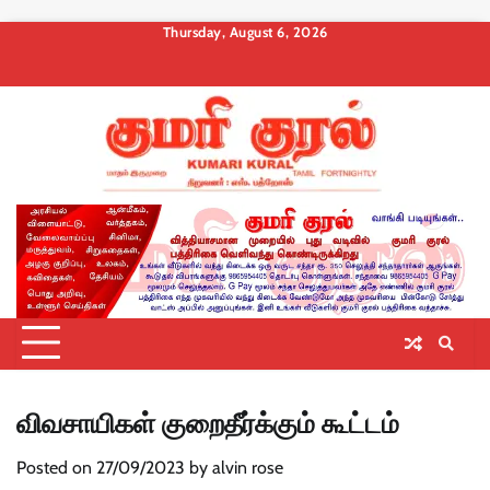
Skip
Thursday, August 6, 2026
to
About
Contact
Privacy
Terms
Membership
Membership
Membership
content
us
Us
Policy
and
Checkout
Cancel
Billing
Conditions
விவசாயிகள் குறைதீர்க்கும் கூட்டம்
Posted on
27/09/2023
by
alvin rose