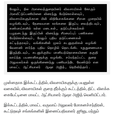
மேலும், நில அளவைத்துறையினர் விவசாயிகள் கோரும் 
அளவீட்டுப்பணியினை விரைந்து மேற்கொள்ளவும், 
விவசாயிகளுக்கான மின் விநியோகங்களை சீரான முறையில் 
வழங்கிடவும், தேவையான உரங்களை இருப்பு வைத்திடவும், 
கண்மாய்களில் உள்ள மடைகள், தடுப்புச்சுவர்கள் 
பழுதடைந்து இருப்பின் விரைந்து சீரமைப்புப் பணிகளை 
மேற்கொள்ளவும், மேலும் புதிய தடுப்பணைகள் 
கட்டித்தரவும், வங்கிகளின் மூலம் கடனுதவிகள் வழங்கி 
வேளாண் சார்ந்த புதிய தொழில் தொடங்கிட உறுதுணையாக 
இருந்திடவும், கடனுக்குரிய மானியத்தொகையினை தகுதி 
வாய்ந்த பயனாளிகளுக்கு வழங்கிட சம்மந்தப்பட்ட துறை 
அலுவலர்கள் ஒருங்கிணைந்து பணியாற்றிட வேண்டும் என 
மாவட்ட ஆட்சியாளர்  ஆஷா அஜித், தெரிவித்தார். 
முன்னதாக இக்கூட்டத்தில், விவசாயிகளுக்கு பயனுள்ள
வகையில், விவசாயிகள் குறை தீர்க்கும் கூட்டத்தில், திட்ட விளக்க
கையேட்டினை மாவட்ட ஆட்சியாளர் ஆஷா அஜித் வெளியிட்டார்.
இக்கூட்டத்தில், மாவட்ட வருவாய் அலுவலர் மோகனச்சந்திரன்,
கூட்டுறவுச் சங்கங்களின் இணைப்பதிவாளர் .ஜூனு, மற்றும்