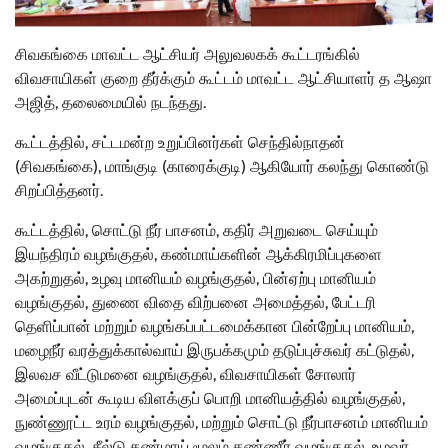
சிவகங்கை மாவட்ட ஆட்சியர் அலுவலகக் கூட்டரங்கில்
விவசாயிகள் குறை தீர்க்கும் கூட்டம் மாவட்ட ஆட்சியாளர் த ஆஷா
அஜித், தலைமையில் நடந்தது.
கூட்டத்தில், சட்டமன்ற உறுப்பினர்கள் செந்தில்நாதன்
(சிவகங்கை), மாங்குடி (காரைக்குடி) ஆகியோர் கலந்து கொண்டு
சிறப்பித்தனர்.
கூட்டத்தில், சொட்டு நீர் பாசனம், கதிர் அறுவடை செய்யும்
இயந்திரம் வழங்குதல், கண்மாய்களின் ஆக்கிரமிப்புகளை
அகற்றுதல், உழவு மானியம் வழங்குதல், பின்ஏற்பு மானியம்
வழங்குதல், துணை விதை விற்பனை அமைத்தல், பேட்டரி
தெளிப்பான் மற்றும் வழங்கப்பட்டமைக்கான பின்றேப்பு மானியம்,
மழைநீர் வரத்துக்கால்வாய் இருபக்கமும் தடுப்புச்சுவர் கட்டுதல்,
இலவச வீட்டுமனை வழங்குதல், விவசாயிகள் சோலார்
அமைப்புடன் கூடிய விளக்குப் பொறி மானியத்தில் வழங்குதல்,
நுண்ணூட்ட உரம் வழங்குதல், மற்றும் சொட்டு நீர்பாசனம் மானியம்
வழங்குதல், சீல்டு கண்மாய் மூலம் தண்ணீர் வழங்குதல், உழவர்