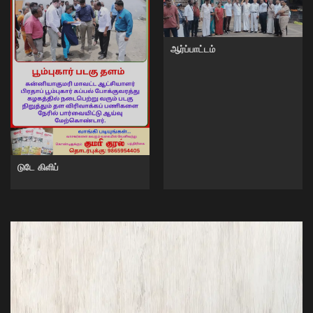
ஆர்ப்பாட்டம்
டுடே கிளிப்