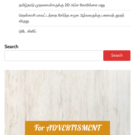
தமிழ்நாடு முதலமைச்சருக்கு 20 அம்ச கோரிக்கை மனு
தென்காசி மாவட்டத்தை சேர்ந்த சமூக ஆர்வலருக்கு பசுமைத் தூதர்
விருது
டுடே கிளிப்
Search
Search