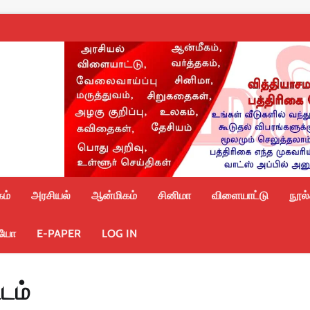
ம்
அரசியல்
ஆன்மிகம்
சினிமா
விளையாட்டு
நூல
ியோ
E-PAPER
LOG IN
்டம்