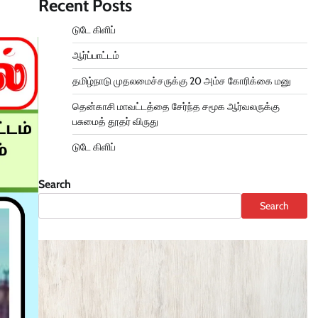
Recent Posts
டுடே கிளிப்
ஆர்ப்பாட்டம்
தமிழ்நாடு முதலமைச்சருக்கு 20 அம்ச கோரிக்கை மனு
தென்காசி மாவட்டத்தை சேர்ந்த சமூக ஆர்வலருக்கு
பசுமைத் தூதர் விருது
டுடே கிளிப்
Search
Search