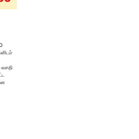
30
களிடம்
் வசதி
ட்ட
 என