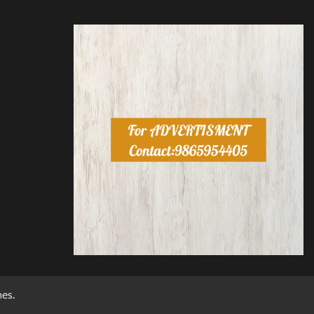
mes
.