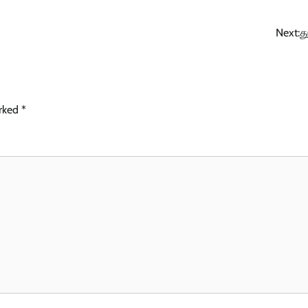
Next:
த
arked
*