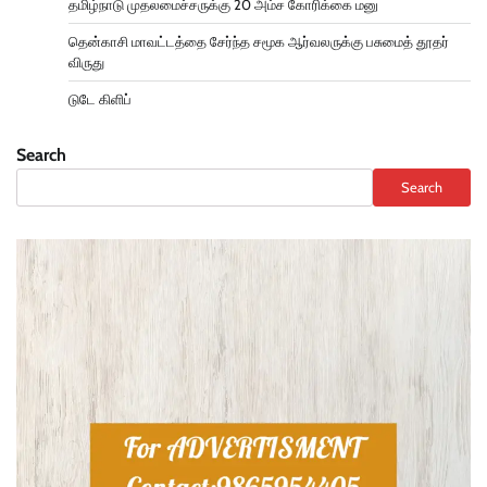
தமிழ்நாடு முதலமைச்சருக்கு 20 அம்ச கோரிக்கை மனு
தென்காசி மாவட்டத்தை சேர்ந்த சமூக ஆர்வலருக்கு பசுமைத் தூதர்
விருது
டுடே கிளிப்
Search
Search