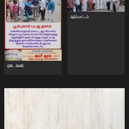
ஆர்ப்பாட்டம்
டுடே கிளிப்