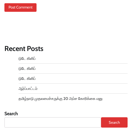
Recent Posts
டுடே கிளிப்
டுடே கிளிப்
டுடே கிளிப்
ஆர்ப்பாட்டம்
தமிழ்நாடு முதலமைச்சருக்கு 20 அம்ச கோரிக்கை மனு
Search
Search