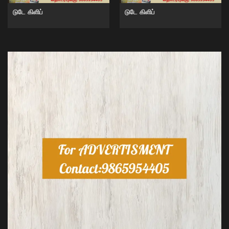
டுடே கிளிப்
டுடே கிளிப்