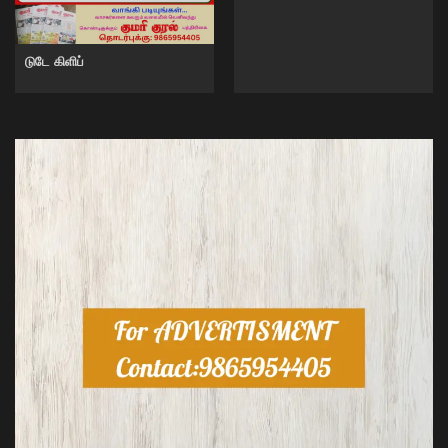
டுடே கிளிப்