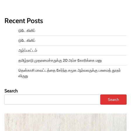
Recent Posts
டுடே கிளிப்
டுடே கிளிப்
ஆர்ப்பாட்டம்
தமிழ்நாடு முதலமைச்சருக்கு 20 அம்ச கோரிக்கை மனு
தென்காசி மாவட்டத்தை சேர்ந்த சமூக ஆர்வலருக்கு பசுமைத் தூதர்
விருது
Search
Search