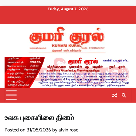
Skip
Friday, August 7, 2026
to
About
Contact
Privacy
Terms
Membership
Membership
Membership
content
us
Us
Policy
and
Checkout
Cancel
Billing
Conditions
உலக புகையிலை தினம்
Posted on
31/05/2026
by
alvin rose