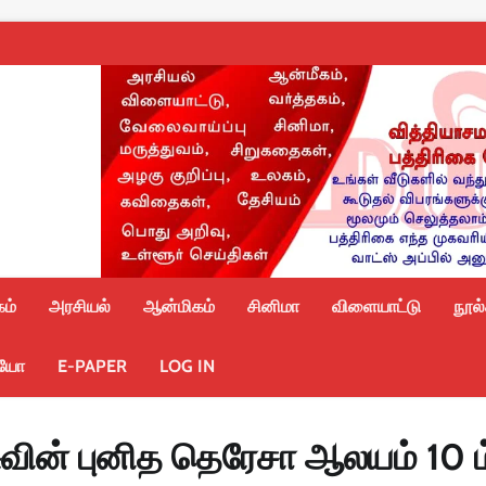
ம்
அரசியல்
ஆன்மிகம்
சினிமா
விளையாட்டு
நூல
ியோ
E-PAPER
LOG IN
ின் புனித தெரேசா ஆலயம் 10 ம