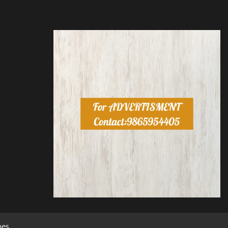
mes
.