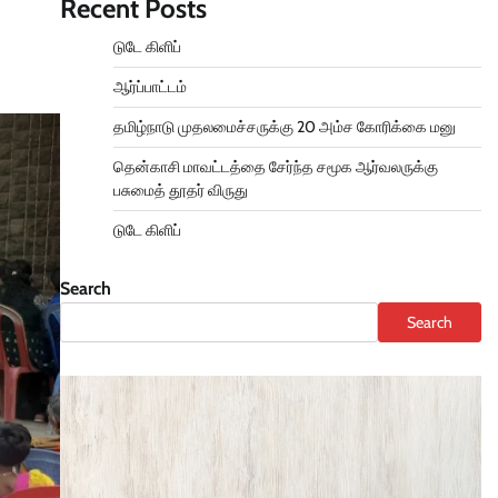
Recent Posts
டுடே கிளிப்
ஆர்ப்பாட்டம்
தமிழ்நாடு முதலமைச்சருக்கு 20 அம்ச கோரிக்கை மனு
தென்காசி மாவட்டத்தை சேர்ந்த சமூக ஆர்வலருக்கு
பசுமைத் தூதர் விருது
டுடே கிளிப்
Search
Search