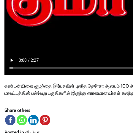
கண்டன்விளை குழந்தை இயேசுவின் புனித தெரேசா ஆலயம் 100 ஆம்
மாவட்டத்தின் பல்வேறு பகுதிகளில் இருந்து ஏராளமானவர்கள் கலந்து
Share others
Posted in
வீடியோ