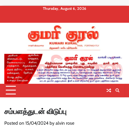
Skip
Thursday, August 6, 2026
to
About
Contact
Privacy
Terms
Membership
Membership
Membership
content
us
Us
Policy
and
Checkout
Cancel
Billing
Conditions
சம்பளத்துடன் விடுப்பு
Posted on
15/04/2024
by
alvin rose