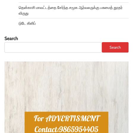
தென்காசி மாவட்டத்தை சேர்ந்த சமூக ஆர்வலருக்கு பசுமைத் தூதர்
விருது
டுடே கிளிப்
Search
Search