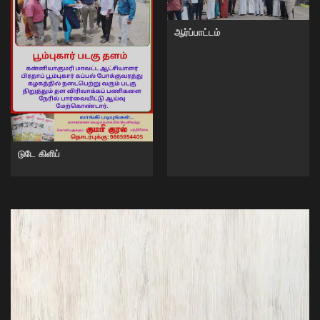
ஆர்ப்பாட்டம்
டுடே கிளிப்