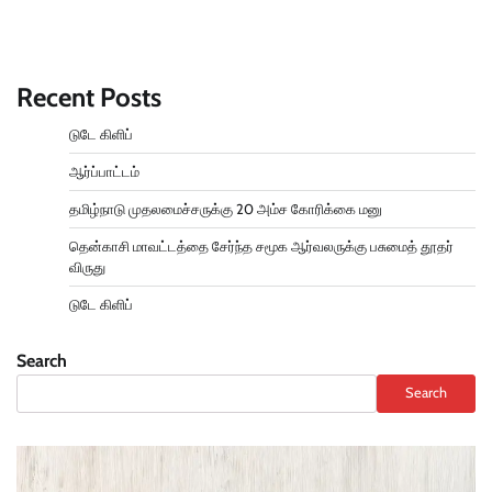
Recent Posts
டுடே கிளிப்
ஆர்ப்பாட்டம்
தமிழ்நாடு முதலமைச்சருக்கு 20 அம்ச கோரிக்கை மனு
தென்காசி மாவட்டத்தை சேர்ந்த சமூக ஆர்வலருக்கு பசுமைத் தூதர்
விருது
டுடே கிளிப்
Search
Search