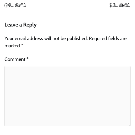
navigation
டுடே கிளிப்
டுடே கிளிப்
Leave a Reply
Your email address will not be published.
Required fields are
marked
*
Comment
*