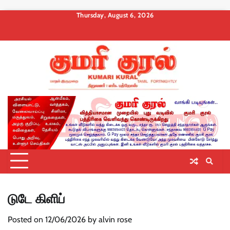
Skip
Thursday, August 6, 2026
to
About
Contact
Privacy
Terms
Membership
Membership
Membership
content
us
Us
Policy
and
Checkout
Cancel
Billing
Conditions
டுடே கிளிப்
Posted on
12/06/2026
by
alvin rose