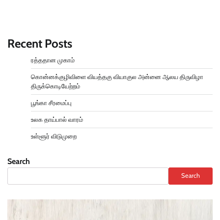
Recent Posts
ரத்ததான முகாம்
கொன்னக்குழிவிளை வியத்தகு வியாகுல அன்னை ஆலய திருவிழா
திருக்கொடியேற்றம்
பூங்கா சீரமைப்பு
உலக தாய்பால் வாரம்
உள்ளூர் விடுமுறை
Search
Search