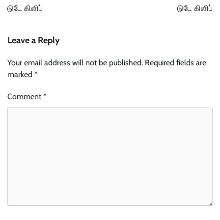
navigation
டுடே கிளிப்
டுடே கிளிப்
Leave a Reply
Your email address will not be published.
Required fields are
marked
*
Comment
*