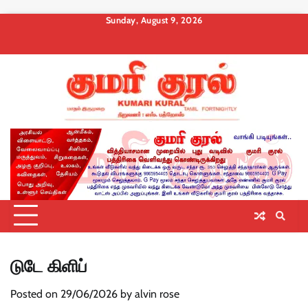
Skip
Sunday, August 9, 2026
to
About
Contact
Privacy
Terms
Membership
Membership
Membership
content
us
Us
Policy
and
Checkout
Cancel
Billing
Conditions
டுடே கிளிப்
Posted on
29/06/2026
by
alvin rose