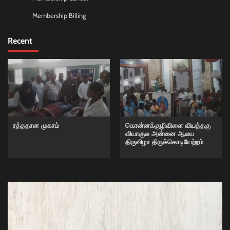
Membership Billing
Recent
ரத்ததான முகாம்
கொன்னக்குழிவிளை வியத்தகு
வியாகுல அன்னை ஆலய
திருவிழா திருக்கொடியேற்றம்