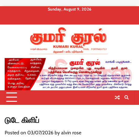
Skip
Sunday, August 9, 2026
to
About
Contact
Privacy
Terms
Membership
Membership
Membership
content
us
Us
Policy
and
Checkout
Cancel
Billing
Conditions
டுடே கிளிப்
Posted on
03/07/2026
by
alvin rose