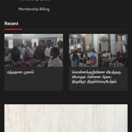
Membership Billing
Recent
ரத்ததான முகாம்
கொன்னக்குழிவிளை வியத்தகு
வியாகுல அன்னை ஆலய
திருவிழா திருக்கொடியேற்றம்