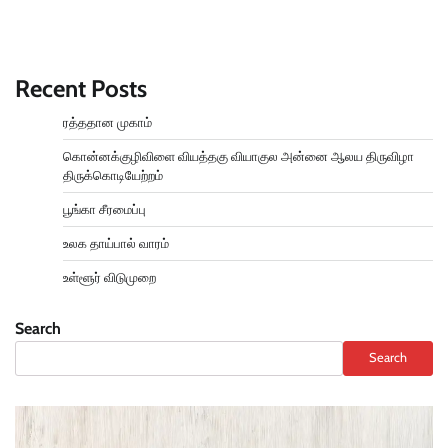
Recent Posts
ரத்ததான முகாம்
கொன்னக்குழிவிளை வியத்தகு வியாகுல அன்னை ஆலய திருவிழா
திருக்கொடியேற்றம்
பூங்கா சீரமைப்பு
உலக தாய்பால் வாரம்
உள்ளூர் விடுமுறை
Search
Search