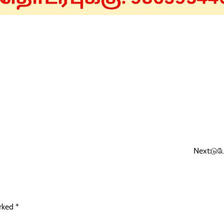
Next:
டுடே
arked
*