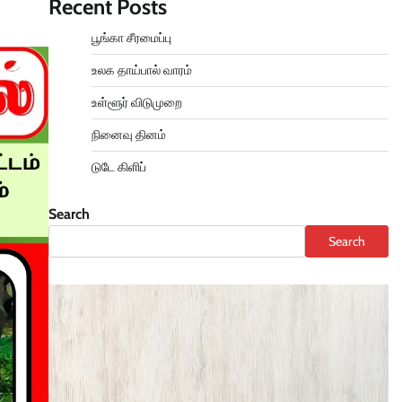
Recent Posts
பூங்கா சீரமைப்பு
உலக தாய்பால் வாரம்
உள்ளூர் விடுமுறை
நினைவு தினம்
டுடே கிளிப்
Search
Search