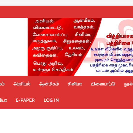
ம்
அரசியல்
ஆன்மிகம்
சினிமா
விளையாட்டு
நூல
ியோ
E-PAPER
LOG IN