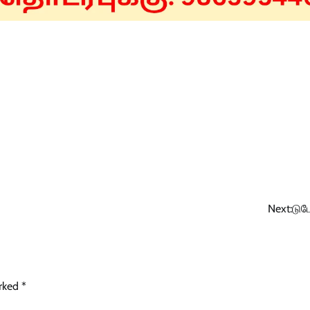
Next:
டுடே
arked
*