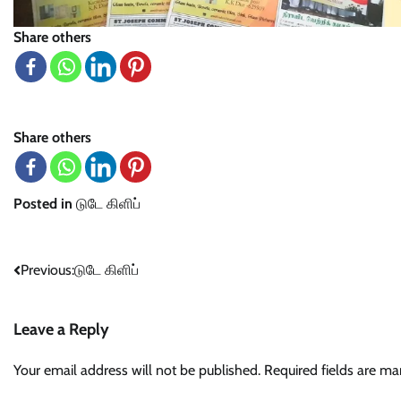
Share others
Share others
Posted in
டுடே கிளிப்
Post
Previous:
டுடே கிளிப்
navigation
Leave a Reply
Your email address will not be published.
Required fields are m