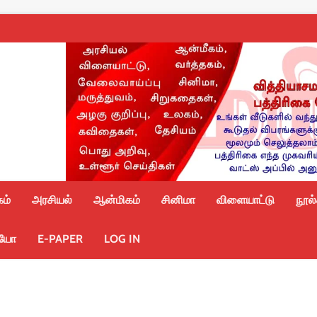
ம்
அரசியல்
ஆன்மிகம்
சினிமா
விளையாட்டு
நூல
ியோ
E-PAPER
LOG IN