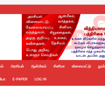
ம்
அரசியல்
ஆன்மிகம்
சினிமா
விளையாட்டு
நூல
ியோ
E-PAPER
LOG IN