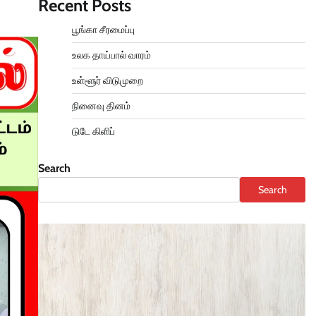
Recent Posts
பூங்கா சீரமைப்பு
உலக தாய்பால் வாரம்
உள்ளூர் விடுமுறை
நினைவு தினம்
டுடே கிளிப்
Search
Search