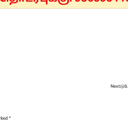
Next:
டுடே
arked
*