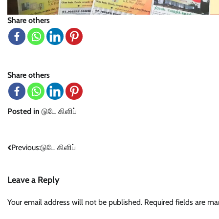
Share others
Share others
Posted in
டுடே கிளிப்
Post
Previous:
டுடே கிளிப்
navigation
Leave a Reply
Your email address will not be published.
Required fields are m