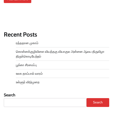
Recent Posts
ரத்ததான முகாம்
கொன்னக்குழிவிளை வியத்தகு வியாகுல அன்னை ஆலய திருவிழா
திருக்கொடியேற்றம்
பூங்கா சீரமைப்பு
உலக தாய்பால் வாரம்
உள்ளூர் விடுமுறை
Search
Search