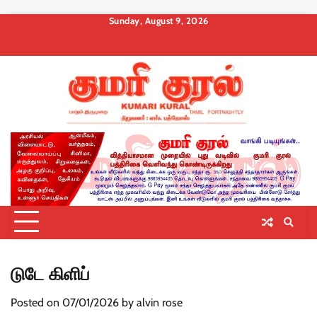
Skip
Sunday, August 9, 2026
to
About
Contact
Privacy
Terms
Membership
Membership
Membership
content
us
Us
Policy
and
Checkout
Cancel
Billing
Conditions
டுடே கிளிப்
Posted on
07/01/2026
by
alvin rose