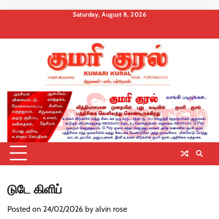
Skip
Saturday, August 8, 2026
to
About
Contact
Privacy
Terms
Membership
Membership
Membership
content
us
Us
Policy
and
Checkout
Cancel
Billing
Conditions
டுடே கிளிப்
Posted on
24/02/2026
by
alvin rose