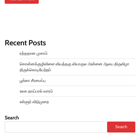
Recent Posts
ரத்ததான முகாம்
கொன்னக்குழிவிளை வியத்தகு வியாகுல அன்னை ஆலய திருவிழா
திருக்கொடியேற்றம்
பூங்கா சீரமைப்பு
உலக தாய்பால் வாரம்
உள்ளூர் விடுமுறை
Search
Search