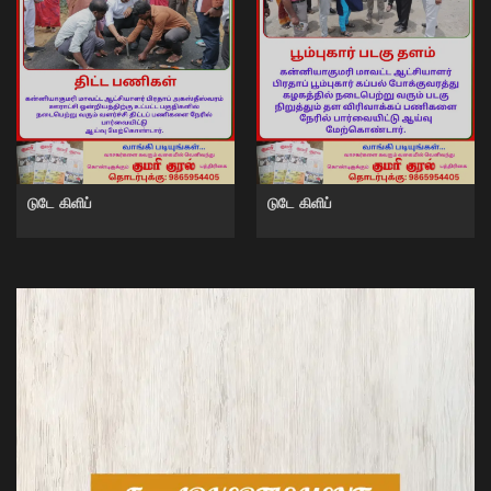
டுடே கிளிப்
டுடே கிளிப்