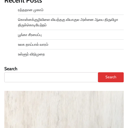
Recent Posts
ரத்ததான முகாம்
கொன்னக்குழிவிளை வியத்தகு வியாகுல அன்னை ஆலய திருவிழா
திருக்கொடியேற்றம்
பூங்கா சீரமைப்பு
உலக தாய்பால் வாரம்
உள்ளூர் விடுமுறை
Search
Search