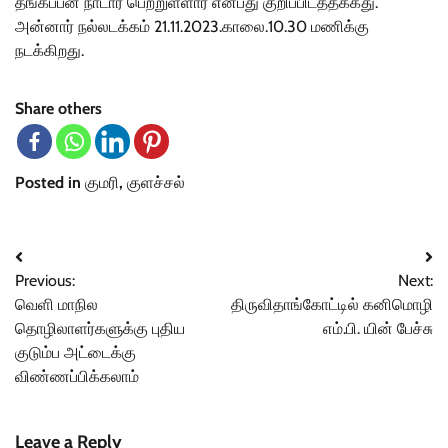
தங்கப்பன் நாடார் பெற்றுள்ளார் என்பது குறிப்பிடத்தக்கது.
அன்னார் நல்லடக்கம் 21.11.2023.காலை.10.30 மணிக்கு
நடக்கிறது.
Share others
Posted in
குமரி
,
குளச்சல்
Post
Previous:
Next:
navigation
வெளி மாநில
திருவிதாங்கோட்டில் கனிமொழி
தொழிலாளர்களுக்கு புதிய
எம்.பி. யின் பேச்சு
குடும்ப அட்டைக்கு
விண்ணப்பிக்கலாம்
Leave a Reply