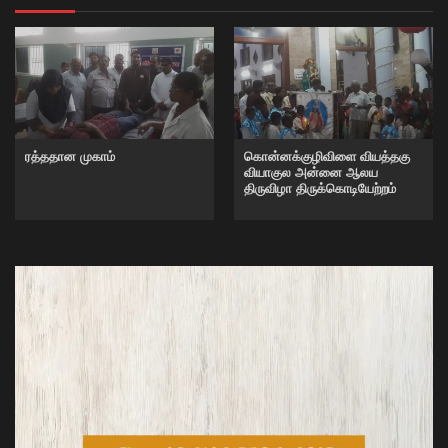
ரத்ததான முகாம்
கொன்னக்குழிவிளை வியத்தகு
வியாகுல அன்னை ஆலய
திருவிழா திருக்கொடியேற்றம்