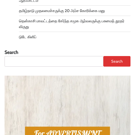
ஆர்ப்பாட்டம்
தமிழ்நாடு முதலமைச்சருக்கு 20 அம்ச கோரிக்கை மனு
தென்காசி மாவட்டத்தை சேர்ந்த சமூக ஆர்வலருக்கு பசுமைத் தூதர்
விருது
டுடே கிளிப்
Search
Search