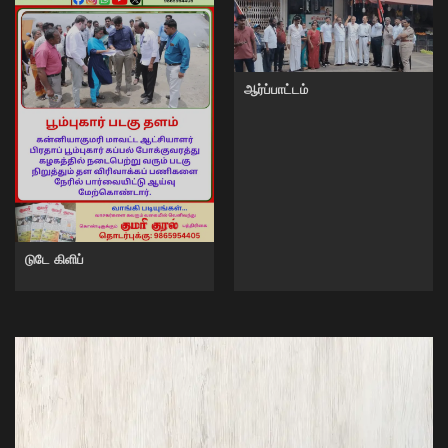
ஆர்ப்பாட்டம்
டுடே கிளிப்