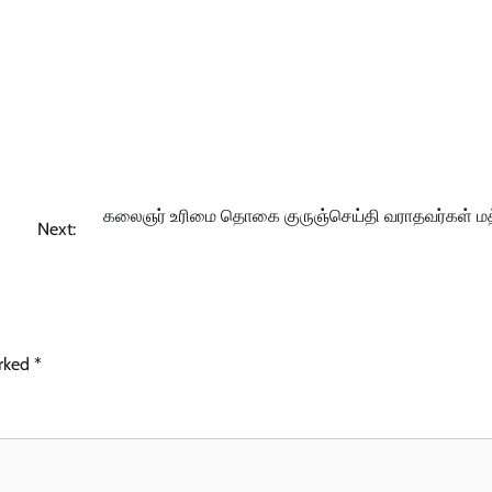
கலைஞர் உரிமை தொகை குருஞ்செய்தி வராதவர்கள் மத்
Next:
arked
*