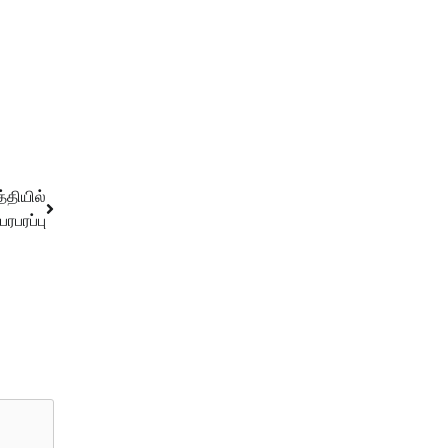
தியில்
பரபரப்பு