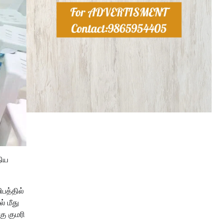
திய
பத்தில்
் மீது
ு குமரி