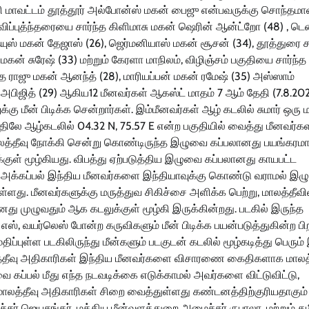
ரி மாவட்டம் தூத்தூர் அல்போன்ஸ் மகன் பைஜு என்பவருக்கு சொந்தம
ிப்புத்ந்தரையை சார்ந்த கிளிமாசு மகன் ஷெரின் ஆன்ட்றோ (48) , டெ
ுஸ் மகன் தேஜாஸ் (26), ஜெர்மனியாஸ் மகன் சூசன் (34), தூத்துரை சா
ன் சுரேஷ் (33) மற்றும் கேரளா மாநிலம், விழிஞ்சம் பகுதியை சார்ந்த
 ராஜு மகன் ஆனந்த் (28), மாரியப்பன் மகன் ரமேஷ் (35) அஸ்ஸாம்
கன் அபிஜித் (29) ஆகிய12 மீனவர்கள் ஆகஸ்ட் மாதம் 7 ஆம் தேதி (7.8.20
்கு மீன் பிடிக்க சென்றார்கள். இம்மீனவர்கள் ஆழ் கடலில் சுமார் ஒரு 
ரத்திலே ஆழ்கடலில் 04.32 N, 75.57 E என்ற பகுதியில் வைத்து மீனவர்க
ு மாலத்தீவு நோக்கி சென்று கொண்டிருந்த இழுவை கப்பலானது பயங்கரம
குள் மூழ்கியது. விபத்து ஏற்படுத்திய இழுவை கப்பலானது காயபட்ட
. அக்கப்பல் இந்திய மீனவர்களை இந்தியாவுக்கு கொண்டு வராமல் இ
ளது. மீனவர்களுக்கு மருத்துவ சிகிச்சை அளிக்க பெற்று, மாலத்தீவி
ு முழுவதும் ஆக கடலுக்குள் மூழ்கி இருக்கின்றது. படகில் இருந்த
. எஸ், வயர்லெஸ் போன்ற கருவிகளும் மீன் பிடிக்க பயன்படுத்துகின்ற பி
திப்புள்ள படகிலிருந்து மீன்களும் படகுடன் கடலில் மூழ்கடித்து பெரும
ாலத்தீவு அதிகாரிகள் இந்திய மீனவர்களை விசாரணை கைதிகளாக மாலத்
ை கப்பல் மீது எந்த நடவடிக்கை எடுக்காமல் அவர்களை விட்டுவிட்டு,
லத்தீவு அதிகாரிகள் சிறை வைத்துள்ளது கண்டனத்திற்குரியதாகும
ச்சர் ஜெயசங்கர், மத்திய மீன்வளத்துறை அமைச்சர் ருபாலா, மற்றும் 