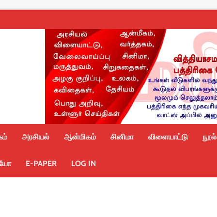
ம்
அரசியல்
ஆன்மிகம்
சினிமா
விளையாட்டு
நூல
ியோ
E-PAPER
LOG IN