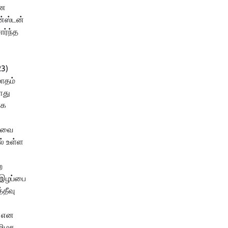
ான
ன்ஸ்டன்
ர்ந்த
23)
மாதம்
ளது
ாக
ழுவை
ல் உள்ள
ற
் இழப்பை
தீவு
் என
தமிழக