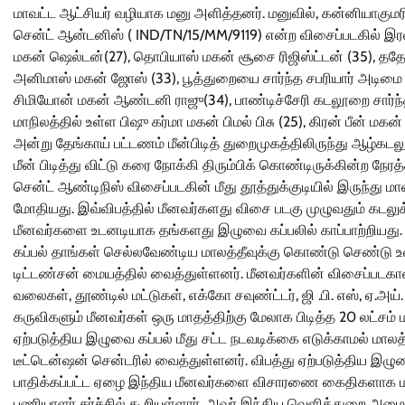
மாவட்ட ஆட்சியர் வழியாக மனு அளித்தனர். மனுவில், கன்னியாகும
சென்ட் ஆன்டனிஸ் ( IND/TN/15/MM/9119) என்ற விசைப்படகில் இரவ
மகன் ஷெல்டன்(27), தொபியாஸ் மகன் சூசை ரிஜிஸ்ட்டன் (35), ததேய
அனிமாஸ் மகன் ஜோஸ் (33), பூத்துறையை சார்ந்த சபரியார் அடிமை மக
சிமியோன் மகன் ஆண்டனி ராஜு(34), பாண்டிச்சேரி கடலூறை சார்ந்த
மாநிலத்தில் உள்ள பிஷு கர்மா மகன் பிமல் பிசு (25), கிரன் பீன் ம
அன்று தேங்காய் பட்டணம் மீன்பிடித் துறைமுகத்திலிருந்து ஆழ்கடலுக
மீன் பிடித்து விட்டு கரை நோக்கி திரும்பிக் கொண்டிருக்கின்ற நே
சென்ட் ஆண்டிநிஸ் விசைப்படகின் மீது தூத்துக்குடியில் இருந்த
மோதியது. இவ்விபத்தில் மீனவர்களது விசை படகு முழுவதும் கடலுக்
மீனவர்களை உடனடியாக தங்களது இழுவை கப்பலில் காப்பாற்றியது
கப்பல் தாங்கள் செல்லவேண்டிய மாலத்தீவுக்கு கொண்டு செண்டு உள்
டிட்டண்சன் மையத்தில் வைத்துள்ளனர். மீனவர்களின் விசைப்படகானத
வலைகள், தூண்டில் மட்டுகள், எக்கோ சவுண்ட்டர், ஜி .பி. எஸ், ஏ.அய்
கருவிகளும் மீனவர்கள் ஒரு மாதத்திற்கு மேலாக பிடித்த 20 லட்சம் ம
ஏற்படுத்திய இழுவை கப்பல் மீது சட்ட நடவடிக்கை எடுக்காமல் ம
டீட்டென்ஷன் சென்டரில் வைத்துள்ளனர். விபத்து ஏற்படுத்திய இழுவ
பாதிக்கப்பட்ட ஏழை இந்திய மீனவர்களை விசாரணை கைதிகளாக மா
பணியாளர் சர்ச்சில் கூறியுள்ளார். அவர் இந்திய வெளித்துறை அமை