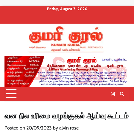
Skip
Friday, August 7, 2026
to
About
Contact
Privacy
Terms
Membership
Membership
Membership
content
us
Us
Policy
and
Checkout
Cancel
Billing
Conditions
வன நில உரிமை வழங்குதல் ஆய்வு கூட்டம்
Posted on
20/09/2023
by
alvin rose