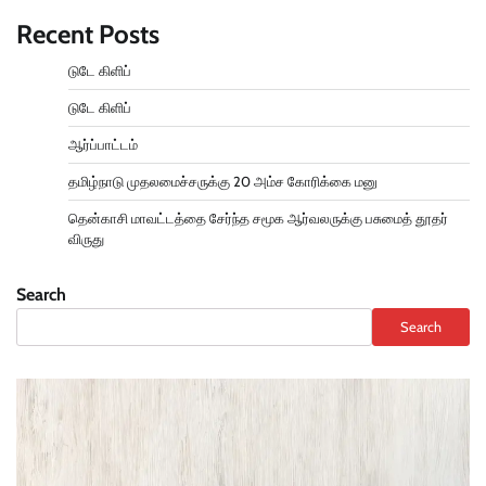
Recent Posts
டுடே கிளிப்
டுடே கிளிப்
ஆர்ப்பாட்டம்
தமிழ்நாடு முதலமைச்சருக்கு 20 அம்ச கோரிக்கை மனு
தென்காசி மாவட்டத்தை சேர்ந்த சமூக ஆர்வலருக்கு பசுமைத் தூதர்
விருது
Search
Search