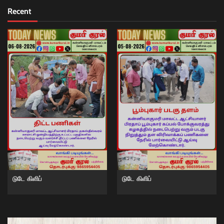
Recent
டுடே கிளிப்
டுடே கிளிப்