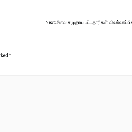
Next:
மீனவ சமுதாய பட்டதாரிகள் விண்ணப்பி
arked
*