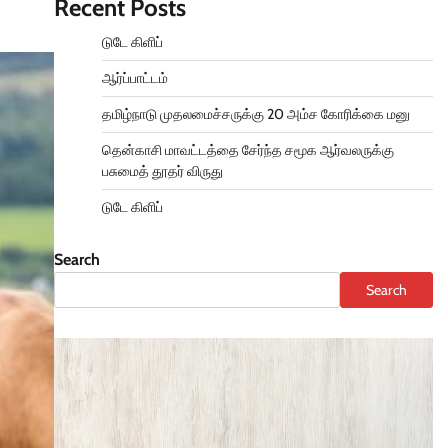
Recent Posts
டுடே கிளிப்
ஆர்ப்பாட்டம்
தமிழ்நாடு முதலமைச்சருக்கு 20 அம்ச கோரிக்கை மனு
தென்காசி மாவட்டத்தை சேர்ந்த சமூக ஆர்வலருக்கு
பசுமைத் தூதர் விருது
டுடே கிளிப்
Search
Search