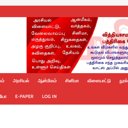
ம்
அரசியல்
ஆன்மிகம்
சினிமா
விளையாட்டு
நூல
ியோ
E-PAPER
LOG IN