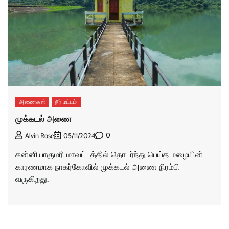
அணைகள்
நீர் மட்டம்
முக்கடல் அணை
0
Alvin Rose
05/11/2024
கன்னியாகுமரி மாவட்டத்தில் தொடர்ந்து பெய்த மழையின்
காரணமாக நாகர்கோவில் முக்கடல் அணை நிரம்பி
வருகிறது.