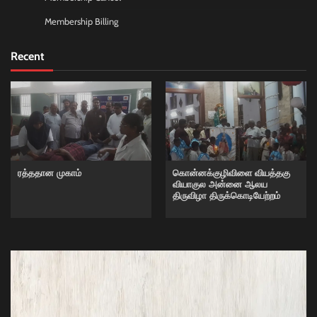
Membership Billing
Recent
ரத்ததான முகாம்
கொன்னக்குழிவிளை வியத்தகு
வியாகுல அன்னை ஆலய
திருவிழா திருக்கொடியேற்றம்