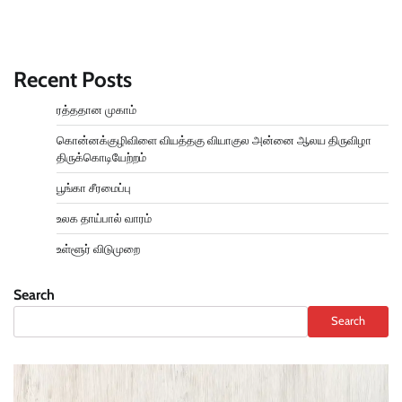
Recent Posts
ரத்ததான முகாம்
கொன்னக்குழிவிளை வியத்தகு வியாகுல அன்னை ஆலய திருவிழா
திருக்கொடியேற்றம்
பூங்கா சீரமைப்பு
உலக தாய்பால் வாரம்
உள்ளூர் விடுமுறை
Search
Search