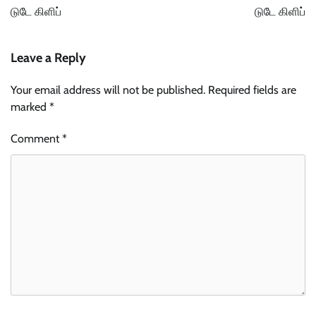
navigation
டுடே கிளிப்
டுடே கிளிப்
Leave a Reply
Your email address will not be published.
Required fields are
marked
*
Comment
*