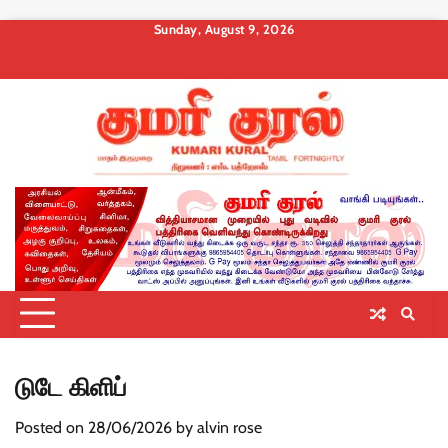
Skip
Sunday, August 9, 2026
to
About
Contact
Privacy
Terms
Membership
Membership
Membership
content
us
Us
Policy
and
Checkout
Cancel
Billing
Conditions
டுடே கிளிப்
Posted on
28/06/2026
by
alvin rose