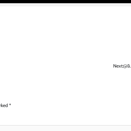
Next:
டுடே
arked
*