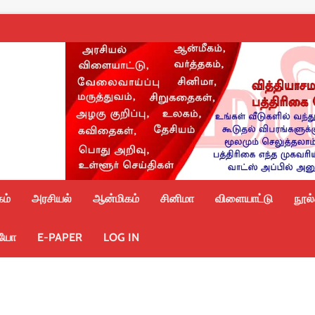
ம்
அரசியல்
ஆன்மிகம்
சினிமா
விளையாட்டு
நூல
ியோ
E-PAPER
LOG IN