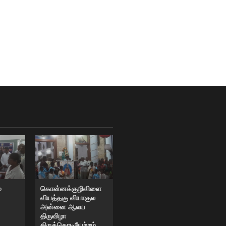
்
கொன்னக்குழிவிளை
வியத்தகு வியாகுல
அன்னை ஆலய
திருவிழா
திருக்கொடியேற்றம்